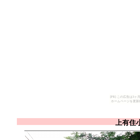
[PR] この広告は
ホームページを更新
上有住